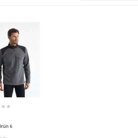
★★★
rün 6