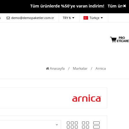
Tüm ürünlerde %50'ye varan indirim! Tüm ürünlerde
a
demo@demopaketler.com.tr
TRY ₺
Türkçe
Anasayfa
/
Markalar
/
Arnica