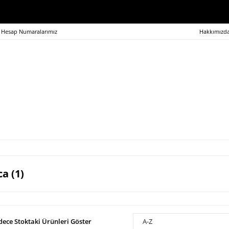
Hesap Numaralarımız
Hakkımızd
ca (1)
dece Stoktaki Ürünleri Göster
A-Z